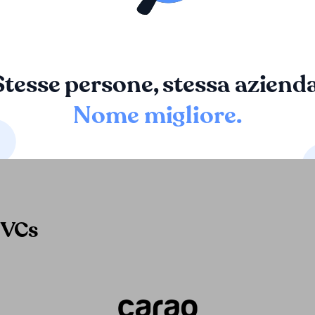
cere lavorare con Loopa. Sono esperti, creativi e aperti
luzioni equilibrate. Un ottimo partner per qualsiasi sit
te."
Stesse persone, stessa azienda
Nome migliore
.
 VCs