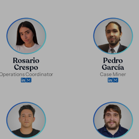
Rosario
Pedro
Crespo
García
Operations Coordinator
Case Miner