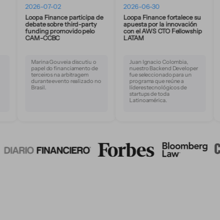
2026-07-02
2026-06-30
2026-06
Loopa Finance participa de
Loopa Finance fortalece su
Loopa F
debate sobre third-party
apuesta por la innovación
its lead
funding promovido pelo
con el AWS CTO Fellowship
and Part
CAM-CCBC
LATAM
Marina Gouveia discutiu o
Juan Ignacio Colombia,
The fun
papel do financiamento de
nuestro Backend Developer
Latin A
terceiros na arbitragem
fue seleccionado para un
Band 3 
durante evento realizado no
programa que reúne a
four in
Brasil.
líderes tecnológicos de
ranking
startups de toda