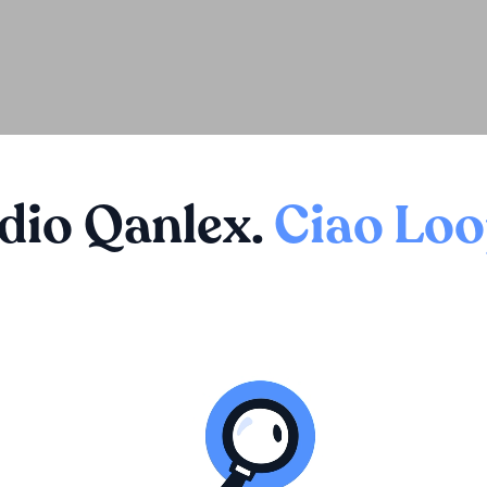
dio Qanlex
.
Ciao Lo
molto diligente nell'analisi. I suoi direttori sono di men
comunicativi e propongono idee. Capiscono molto bene 