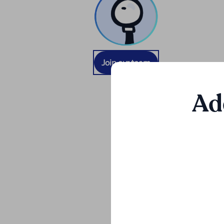
Join our team
Ad
"Loopa è 
aperta, 
settore."