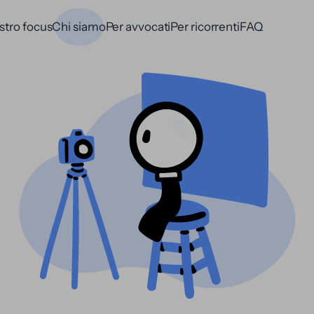
ostro focus
Chi siamo
Per avvocati
Per ricorrenti
FAQ