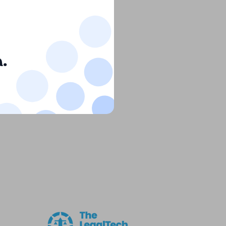
 a nuove
uazione
.