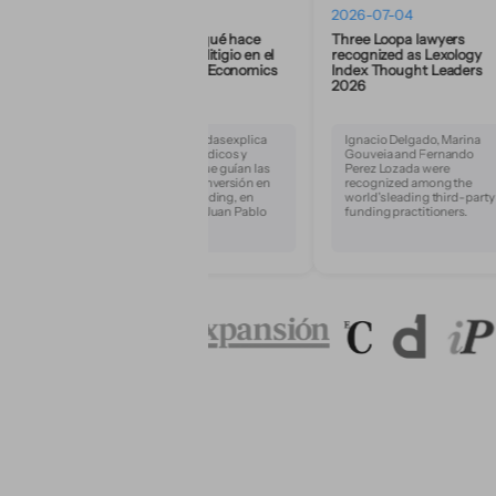
2026-07-08
2026-07-04
Loopa analiza qué hace
Three Loopa lawyers
d
financiable un litigio en el
recognized as Lexology
podcast de FK Economics
Index Thought Leaders
2026
Federico Muradas explica
Ignacio Delgado, Marina
los criterios jurídicos y
Gouveia and Fernando
económicos que guían las
Perez Lozada were
decisiones de inversión en
recognized among the
third-party funding, en
world's leading third-party
entrevista con Juan Pablo
funding practitioners.
Philippi.