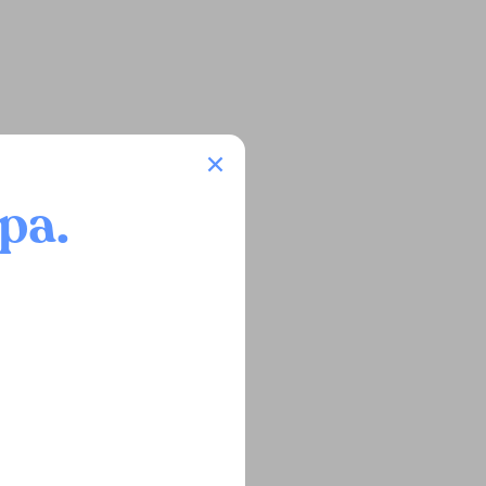
opa
.
talità
questo