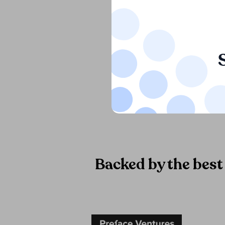
"È un pia
idee e so
importan
Backed by the best